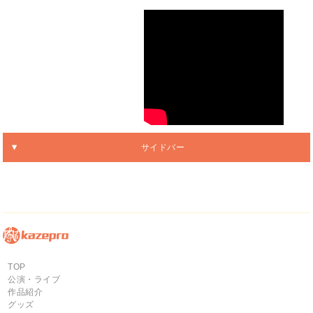
サイドバー
TOP
公演・ライブ
作品紹介
グッズ