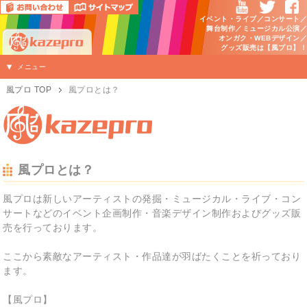
イベント・ライブ／コンサート／
舞台制作／ミュージカル公演／
オンガク・WEBデザイン／
グッズ販売は【風プロ】！
メニュー
風プロ TOP
風プロとは？
風プロとは？
風プロは新しいアーティストの発掘・ミュージカル・ライブ・コン
サートなどのイベント企画制作・音楽デザイン制作およびグッズ販
売を行っております。
ここから素敵なアーティスト・作品達が羽ばたくことを祈っており
ます。
【風プロ】