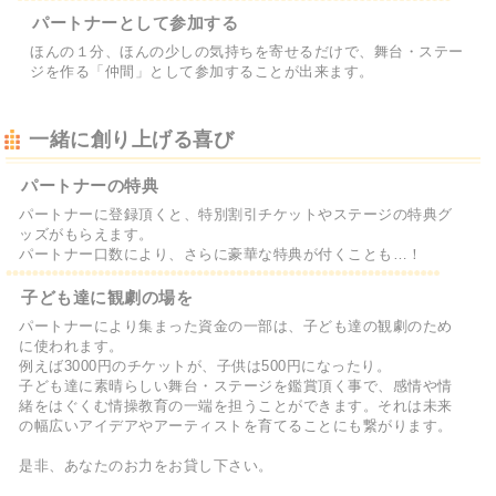
パートナーとして参加する
ほんの１分、ほんの少しの気持ちを寄せるだけで、舞台・ステー
ジを作る「仲間」として参加することが出来ます。
一緒に創り上げる喜び
パートナーの特典
パートナーに登録頂くと、特別割引チケットやステージの特典グ
ッズがもらえます。
パートナー口数により、さらに豪華な特典が付くことも…！
子ども達に観劇の場を
パートナーにより集まった資金の一部は、子ども達の観劇のため
に使われます。
例えば3000円のチケットが、子供は500円になったり。
子ども達に素晴らしい舞台・ステージを鑑賞頂く事で、感情や情
緒をはぐくむ情操教育の一端を担うことができます。それは未来
の幅広いアイデアやアーティストを育てることにも繋がります。
是非、あなたのお力をお貸し下さい。