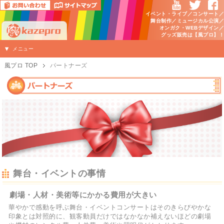
イベント・ライブ／コンサート／
舞台制作／ミュージカル公演／
オンガク・WEBデザイン／
グッズ販売は【風プロ】！
メニュー
風プロ TOP
パートナーズ
舞台・イベントの事情
劇場・人材・美術等にかかる費用が大きい
華やかで感動を呼ぶ舞台・イベントコンサートはそのきらびやかな
印象とは対照的に、観客動員だけではなかなか補えないほどの劇場